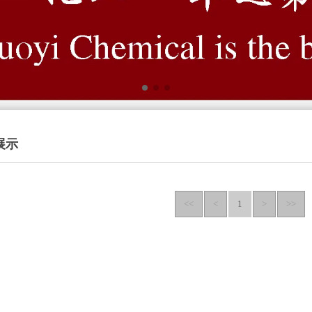
展示
<<
<
1
>
>>